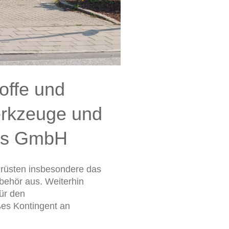
offe und
erkzeuge und
ls GmbH
 rüsten insbesondere das
ehör aus. Weiterhin
für den
ßes Kontingent an