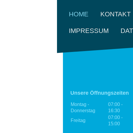
KONTAKT
HOME
IMPRESSUM
DA
Unsere Öffnungszeiten
Montag -
07:00
-
Donnerstag
16:30
07:00
-
Freitag
15:00